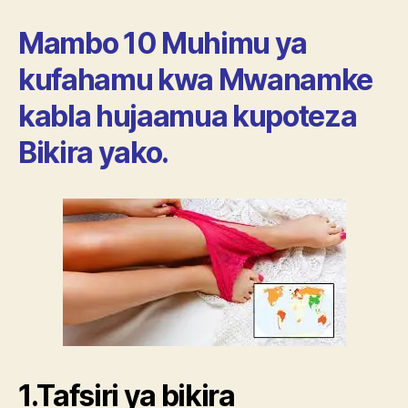
ya
kufahamu
Mambo 10 Muhimu ya
Kuhusu
bikira.
kufahamu kwa Mwanamke
kabla hujaamua kupoteza
Bikira yako.
1.Tafsiri ya bikira