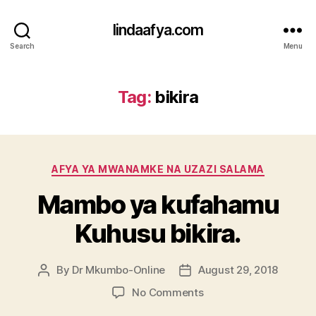
lindaafya.com
Search
Menu
Tag:
bikira
Categories
AFYA YA MWANAMKE NA UZAZI SALAMA
Mambo ya kufahamu
Kuhusu bikira.
By
Dr Mkumbo-Online
August 29, 2018
Post
Post
author
date
on
No Comments
Mambo