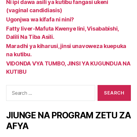
Ni ipi dawa asili ya kutibu fangasi ukeni
(vaginal candidiasis)
Ugonjwa wa kifafa ni nini?
Fatty liver-Mafuta Kwenye Iini, Visababishi,
Dalili Na Tiba Asili.
Maradhi ya kiharusi, jinsi unavoweza kuepuka
na kutibu.
VIDONDA VYA TUMBO, JINSI YA KUGUNDUA NA
KUTIBU
Search
for:
JIUNGE NA PROGRAM ZETU ZA
AFYA