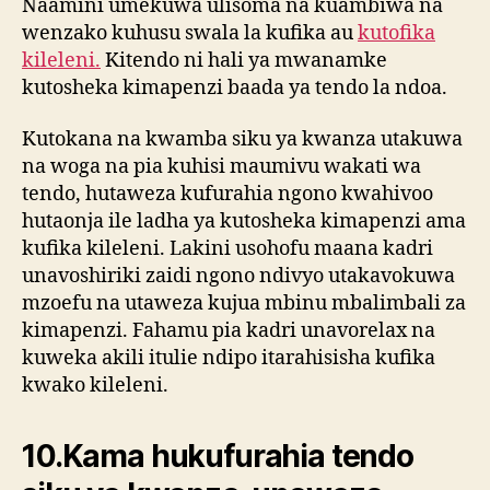
Naamini umekuwa ulisoma na kuambiwa na
wenzako kuhusu swala la kufika au
kutofika
kileleni.
Kitendo ni hali ya mwanamke
kutosheka kimapenzi baada ya tendo la ndoa.
Kutokana na kwamba siku ya kwanza utakuwa
na woga na pia kuhisi maumivu wakati wa
tendo, hutaweza kufurahia ngono kwahivoo
hutaonja ile ladha ya kutosheka kimapenzi ama
kufika kileleni. Lakini usohofu maana kadri
unavoshiriki zaidi ngono ndivyo utakavokuwa
mzoefu na utaweza kujua mbinu mbalimbali za
kimapenzi. Fahamu pia kadri unavorelax na
kuweka akili itulie ndipo itarahisisha kufika
kwako kileleni.
10.
Kama hukufurahia tendo