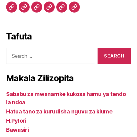
Diabetes
Tiba
Hatua
Digestive
Weight
Cancer
natural
ya
tano
care
loss
care
reverse
ugumba
za
package.
natural
package.
Tafuta
package
kwa
kurudisha
supplements
mwanamke
nguvu
Search
kupitia
za
for:
mimea.
kiume
Makala Zilizopita
Sababu za mwanamke kukosa hamu ya tendo
la ndoa
Hatua tano za kurudisha nguvu za kiume
H.Pylori
Bawasiri