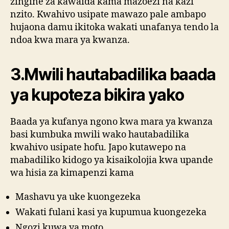
zingine za kawaida kama mazoezi na kazi
nzito.
Kwahivo usipate mawazo pale ambapo
hujaona damu ikitoka wakati unafanya tendo la
ndoa kwa mara ya kwanza.
3.
Mwili hautabadilika baada
ya kupoteza bikira yako
Baada ya kufanya ngono kwa mara ya kwanza
basi kumbuka mwili wako hautabadilika
kwahivo usipate hofu. Japo kutawepo na
mabadiliko kidogo ya kisaikolojia kwa upande
wa hisia za kimapenzi kama
Mashavu ya uke kuongezeka
Wakati fulani kasi ya kupumua kuongezeka
Ngozi kuwa ya moto