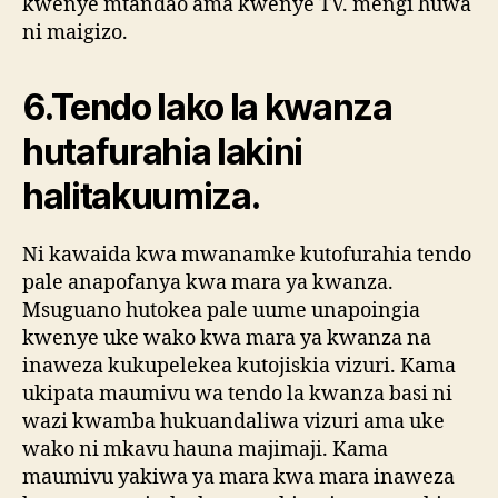
kwenye mtandao ama kwenye TV. mengi huwa
ni maigizo.
6.Tendo lako la kwanza
hutafurahia lakini
halitakuumiza.
Ni kawaida kwa mwanamke kutofurahia tendo
pale anapofanya kwa mara ya kwanza.
Msuguano hutokea pale uume unapoingia
kwenye uke wako kwa mara ya kwanza na
inaweza kukupelekea kutojiskia vizuri. Kama
ukipata maumivu wa tendo la kwanza basi ni
wazi kwamba hukuandaliwa vizuri ama uke
wako ni mkavu hauna majimaji. Kama
maumivu yakiwa ya mara kwa mara inaweza