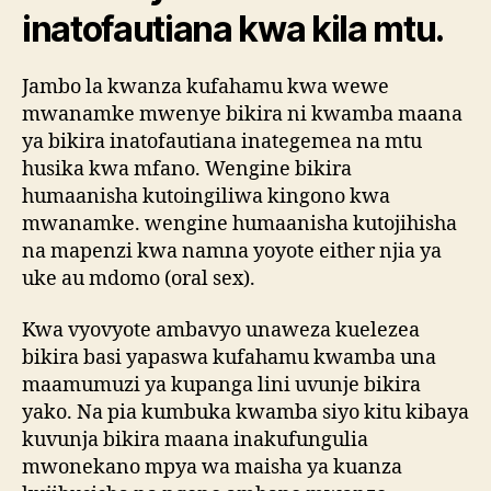
inatofautiana kwa kila mtu.
Jambo la kwanza kufahamu kwa wewe
mwanamke mwenye bikira ni kwamba maana
ya bikira inatofautiana inategemea na mtu
husika kwa mfano. Wengine bikira
humaanisha kutoingiliwa kingono kwa
mwanamke. wengine humaanisha kutojihisha
na mapenzi kwa namna yoyote either njia ya
uke au mdomo (oral sex).
Kwa vyovyote ambavyo unaweza kuelezea
bikira basi yapaswa kufahamu kwamba una
maamumuzi ya kupanga lini uvunje bikira
yako. Na pia kumbuka kwamba siyo kitu kibaya
kuvunja bikira maana inakufungulia
mwonekano mpya wa maisha ya kuanza