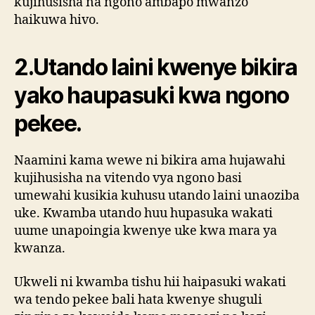
kujihusisha na ngono ambapo mwanzo
haikuwa hivo.
2.Utando laini kwenye bikira
yako haupasuki kwa ngono
pekee.
Naamini kama wewe ni bikira ama hujawahi
kujihusisha na vitendo vya ngono basi
umewahi kusikia kuhusu utando laini unaoziba
uke. Kwamba utando huu hupasuka wakati
uume unapoingia kwenye uke kwa mara ya
kwanza.
Ukweli ni kwamba tishu hii haipasuki wakati
wa tendo pekee bali hata kwenye shuguli