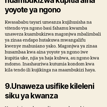
huambukizwa kupitia aina
yoyote ya ngono
Kwasababu tayari umeanza kujihusisha na
vitendo vya ngono basi fahamu kwamba
unaweza kuambukizwa magonjwa mbalimbali
ya zinaa endapo hutakuwa mwangalifu
kwenye mahusiano yako. Magonjwa ya zinaa
husambaa kwa aina yoyote ya ngono iwe
kupitia uke, njia ya haja kubwa, au ngono kwa
mdomo. Inashauriwa kutumia kondom kwa
kila tendo ili kujikinga na maambukizi haya.
9.Unaweza usifike kileleni
siku ya kwanza