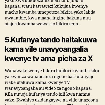
yako kwa kukutazama machoni. Jibu ni
hapana, watu hawawezi kukujua kwenye
macho kwamba umepoteza bikira yako labda
uwaambie, kwa maana ingine hakuna mtu
atajua kwamba wewe sio bikira tena.
5.Kufanya tendo haitakuwa
kama vile unavyoangalia
kwenye tv ama picha za X
Wanawake wenye bikira hufikiri kwamba siku
ya kwanza wanapoanza ngono basi ufanyaji
wake utakuwa kama kwenye TV
wanavyoangalia au video za ngono hapana.
Kila mmoja hufanya tendo hili kwa namna
yake. Kwahivo usidangaywe na vido unazoona