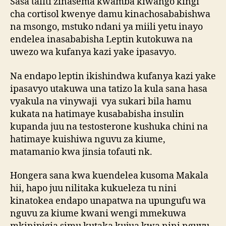
Sasa tafiti zinasema kwamba kiwango kingi
cha cortisol kwenye damu kinachosababishwa
na msongo, mstuko ndani ya miili yetu inayo
endelea inasababisha Leptin kutokuwa na
uwezo wa kufanya kazi yake ipasavyo.
Na endapo leptin ikishindwa kufanya kazi yake
ipasavyo utakuwa una tatizo la kula sana hasa
vyakula na vinywaji vya sukari bila hamu
kukata na hatimaye kusababisha insulin
kupanda juu na testosterone kushuka chini na
hatimaye kuishiwa nguvu za kiume,
matamanio kwa jinsia tofauti nk.
Hongera sana kwa kuendelea kusoma Makala
hii, hapo juu nilitaka kukueleza tu nini
kinatokea endapo unapatwa na upungufu wa
nguvu za kiume kwani wengi mmekuwa