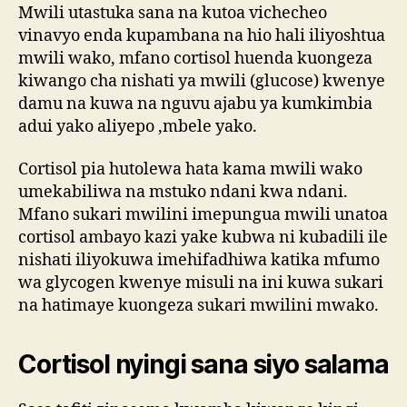
Mwili utastuka sana na kutoa vichecheo
vinavyo enda kupambana na hio hali iliyoshtua
mwili wako, mfano cortisol huenda kuongeza
kiwango cha nishati ya mwili (glucose) kwenye
damu na kuwa na nguvu ajabu ya kumkimbia
adui yako aliyepo ,mbele yako.
Cortisol pia hutolewa hata kama mwili wako
umekabiliwa na mstuko ndani kwa ndani.
Mfano sukari mwilini imepungua mwili unatoa
cortisol ambayo kazi yake kubwa ni kubadili ile
nishati iliyokuwa imehifadhiwa katika mfumo
wa glycogen kwenye misuli na ini kuwa sukari
na hatimaye kuongeza sukari mwilini mwako.
Cortisol nyingi sana siyo salama