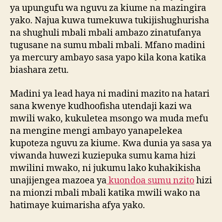
ya upungufu wa nguvu za kiume na mazingira
yako. Najua kuwa tumekuwa tukijishughurisha
na shughuli mbali mbali ambazo zinatufanya
tugusane na sumu mbali mbali. Mfano madini
ya mercury ambayo sasa yapo kila kona katika
biashara zetu.
Madini ya lead haya ni madini mazito na hatari
sana kwenye kudhoofisha utendaji kazi wa
mwili wako, kukuletea msongo wa muda mefu
na mengine mengi ambayo yanapelekea
kupoteza nguvu za kiume. Kwa dunia ya sasa ya
viwanda huwezi kuziepuka sumu kama hizi
mwilini mwako, ni jukumu lako kuhakikisha
unajijengea mazoea ya
kuondoa sumu nzito
hizi
na mionzi mbali mbali katika mwili wako na
hatimaye kuimarisha afya yako.