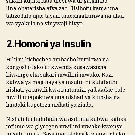
sukari kupita hata ulevi wa unga,jambo
linalohatarisha afya zao . Usihofu kama una
tatizo hilo ujue tayari umeshaathiriwa na ulaji
wa vyakula na vinywaji hivyo.
2.Homoni ya Insulin
Hiki ni kichocheo ambacho hutolewa na
kongosho lako ili kwenda kusawazisha
kiwango cha sukari mwilini mwako. Kazi
kubwa ya maji haya ya insulin ni kuhifadhi
nishati ya mwili kwa matumizi ya baadae pale
mwili unapokuwa una nishati ya kutosha na
hautaki kupoteza nishati ya ziada.
Nishati hii huhifadhiwa asilimia kubwa katika
mfumo wa glycogen mwilini mwako kwenye
misuli, ini nk. Sasa inapotokea kiwango chako