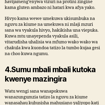
havijameng’enywa vizuri na protini zingine
kama gluten ambazo ni hatari kwa afya yako.
Hivyo kama wewe umekuwa ukisumbuka na
nguvu za kiume na umekuwa ni mlaji mzuri
sana wa vyakula hivyo, hakikisha una viepuka.
Kuwa mtu unayependa vyakula asili,
vitarudisha uhalisia wa mfumo wako wako wa
chakula kwa kuondoa tatizo la tumbo kujaa gesi
na choo kuwa ngumu.
4.Sumu mbali mbali kutoka
kwenye mazingira
Watu wengi sana wanapokuwa
wanazungumzia tatizo la nguvu za kiume
wanasahau kuhusisha mahusiano yaliyopo kati