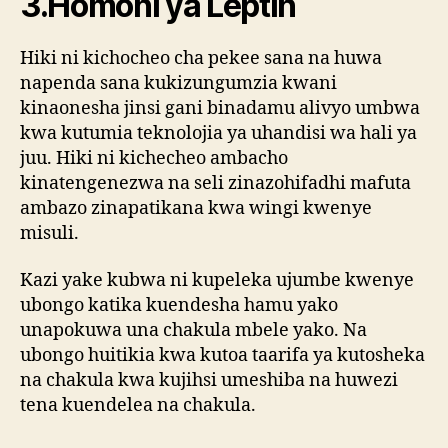
3.Homoni ya Leptin
Hiki ni kichocheo cha pekee sana na huwa
napenda sana kukizungumzia kwani
kinaonesha jinsi gani binadamu alivyo umbwa
kwa kutumia teknolojia ya uhandisi wa hali ya
juu. Hiki ni kichecheo ambacho
kinatengenezwa na seli zinazohifadhi mafuta
ambazo zinapatikana kwa wingi kwenye
misuli.
Kazi yake kubwa ni kupeleka ujumbe kwenye
ubongo katika kuendesha hamu yako
unapokuwa una chakula mbele yako. Na
ubongo huitikia kwa kutoa taarifa ya kutosheka
na chakula kwa kujihsi umeshiba na huwezi
tena kuendelea na chakula.