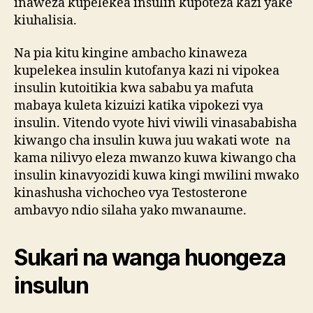
inaweza kupelekea insulin kupoteza kazi yake
kiuhalisia.
Na pia kitu kingine ambacho kinaweza
kupelekea insulin kutofanya kazi ni vipokea
insulin kutoitikia kwa sababu ya mafuta
mabaya kuleta kizuizi katika vipokezi vya
insulin. Vitendo vyote hivi viwili vinasababisha
kiwango cha insulin kuwa juu wakati wote na
kama nilivyo eleza mwanzo kuwa kiwango cha
insulin kinavyozidi kuwa kingi mwilini mwako
kinashusha vichocheo vya Testosterone
ambavyo ndio silaha yako mwanaume.
Sukari na wanga huongeza
insulun