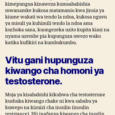
kimepungua kinaweza kumsababishia
mwanamke kukosa matamanio kwa jinsia ya
kiume wakati wa tendo la ndoa, kukosa nguvu
ya misuli ya kuhimili tendo la ndoa ama
kuchoka sana, kuongezeka uzito kupita kiasi na
nyama uzembe pia kupunguza uwezo wako
katika kufikiri na kumbukumbu.
Vitu gani hupunguza
kiwango cha homoni ya
testosterone.
Moja ya kisababishi kikubwa cha testosterone
kushuka kiwango chake ni kwa sababu ya
kuwepo na kizuizi cha insulin (insulin
resistance). Hii inafanya kiwango cha insulin