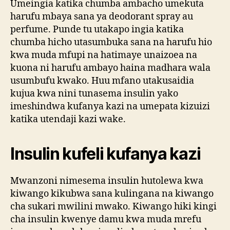
Umeingia katika chumba ambacho umekuta
harufu mbaya sana ya deodorant spray au
perfume. Punde tu utakapo ingia katika
chumba hicho utasumbuka sana na harufu hio
kwa muda mfupi na hatimaye unaizoea na
kuona ni harufu ambayo haina madhara wala
usumbufu kwako. Huu mfano utakusaidia
kujua kwa nini tunasema insulin yako
imeshindwa kufanya kazi na umepata kizuizi
katika utendaji kazi wake.
Insulin kufeli kufanya kazi
Mwanzoni nimesema insulin hutolewa kwa
kiwango kikubwa sana kulingana na kiwango
cha sukari mwilini mwako. Kiwango hiki kingi
cha insulin kwenye damu kwa muda mrefu