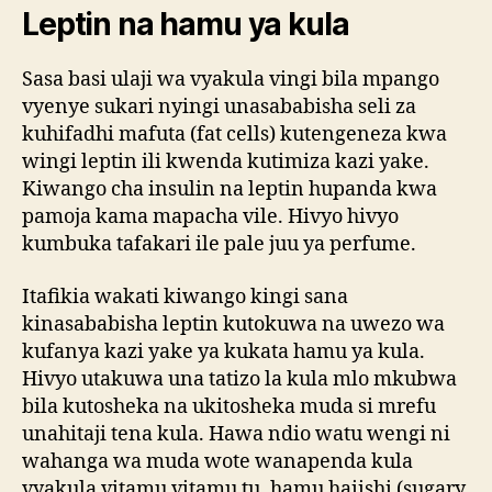
Leptin na hamu ya kula
Sasa basi ulaji wa vyakula vingi bila mpango
vyenye sukari nyingi unasababisha seli za
kuhifadhi mafuta (fat cells) kutengeneza kwa
wingi leptin ili kwenda kutimiza kazi yake.
Kiwango cha insulin na leptin hupanda kwa
pamoja kama mapacha vile. Hivyo hivyo
kumbuka tafakari ile pale juu ya perfume.
Itafikia wakati kiwango kingi sana
kinasababisha leptin kutokuwa na uwezo wa
kufanya kazi yake ya kukata hamu ya kula.
Hivyo utakuwa una tatizo la kula mlo mkubwa
bila kutosheka na ukitosheka muda si mrefu
unahitaji tena kula. Hawa ndio watu wengi ni
wahanga wa muda wote wanapenda kula
vyakula vitamu vitamu tu, hamu haiishi (sugary