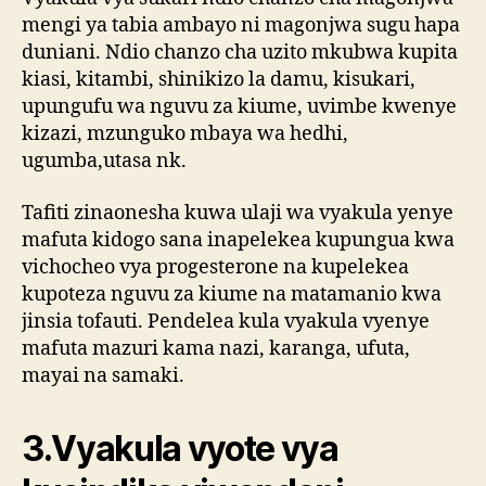
mengi ya tabia ambayo ni magonjwa sugu hapa
duniani. Ndio chanzo cha uzito mkubwa kupita
kiasi, kitambi, shinikizo la damu, kisukari,
upungufu wa nguvu za kiume, uvimbe kwenye
kizazi, mzunguko mbaya wa hedhi,
ugumba,utasa nk.
Tafiti zinaonesha kuwa ulaji wa vyakula yenye
mafuta kidogo sana inapelekea kupungua kwa
vichocheo vya progesterone na kupelekea
kupoteza nguvu za kiume na matamanio kwa
jinsia tofauti. Pendelea kula vyakula vyenye
mafuta mazuri kama nazi, karanga, ufuta,
mayai na samaki.
3.Vyakula vyote vya