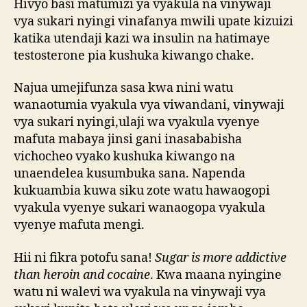
Hivyo basi matumizi ya vyakula na vinywaji
vya sukari nyingi vinafanya mwili upate kizuizi
katika utendaji kazi wa insulin na hatimaye
testosterone pia kushuka kiwango chake.
Najua umejifunza sasa kwa nini watu
wanaotumia vyakula vya viwandani, vinywaji
vya sukari nyingi,ulaji wa vyakula vyenye
mafuta mabaya jinsi gani inasababisha
vichocheo vyako kushuka kiwango na
unaendelea kusumbuka sana. Napenda
kukuambia kuwa siku zote watu hawaogopi
vyakula vyenye sukari wanaogopa vyakula
vyenye mafuta mengi.
Hii ni fikra potofu sana!
Sugar is more addictive
than heroin and cocaine
. Kwa maana nyingine
watu ni walevi wa vyakula na vinywaji vya