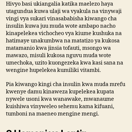
Hivyo basi ukiangalia katika maelezo haya
utagundua kuwa ulaji wa vyakula na vinywaji
vingi vya sukari vinasababisha kiwango cha
insulin kuwa juu muda wote ambapo nacho
kinapelekea vichocheo vya kiume kushuka na
hatimaye unakumbwa na matatizo ya kukosa
matamanio kwa jinsia tofauti, msongo wa
mawazo, misuli kukosa nguvu muda wote
umechoka, uzito kuongezeka kwa kasi sana na
wengine hupelekea kumiliki vitambi.
Pia kiwango kingi cha insulin kwa muda mrefu
kwenye damu kinaweza kupelekea kupata
nywele usoni kwa wanawake, mwanaume
kuishiwa vinyweleo sehemu kama kifuani,
tumboni na maeneo mengine mengi.