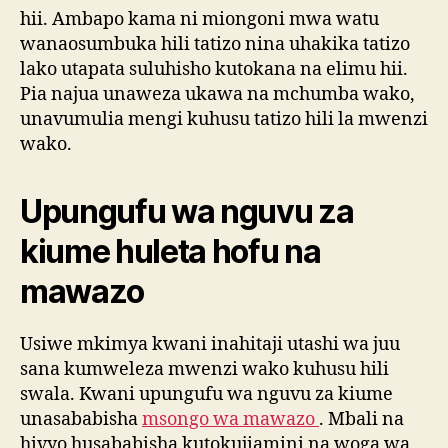
hii. Ambapo kama ni miongoni mwa watu
wanaosumbuka hili tatizo nina uhakika tatizo
lako utapata suluhisho kutokana na elimu hii.
Pia najua unaweza ukawa na mchumba wako,
unavumulia mengi kuhusu tatizo hili la mwenzi
wako.
Upungufu wa nguvu za
kiume huleta hofu na
mawazo
Usiwe mkimya kwani inahitaji utashi wa juu
sana kumweleza mwenzi wako kuhusu hili
swala. Kwani upungufu wa nguvu za kiume
unasababisha
msongo wa mawazo
. Mbali na
hivyo husababisha kutokujiamini na woga wa