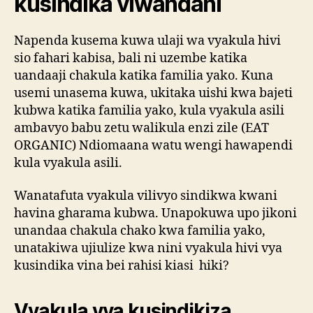
kusindika viwandani
Napenda kusema kuwa ulaji wa vyakula hivi
sio fahari kabisa, bali ni uzembe katika
uandaaji chakula katika familia yako. Kuna
usemi unasema kuwa, ukitaka uishi kwa bajeti
kubwa katika familia yako, kula vyakula asili
ambavyo babu zetu walikula enzi zile (EAT
ORGANIC) Ndiomaana watu wengi hawapendi
kula vyakula asili.
Wanatafuta vyakula vilivyo sindikwa kwani
havina gharama kubwa. Unapokuwa upo jikoni
unandaa chakula chako kwa familia yako,
unatakiwa ujiulize kwa nini vyakula hivi vya
kusindika vina bei rahisi kiasi hiki?
Vyakula vya kusindikiza