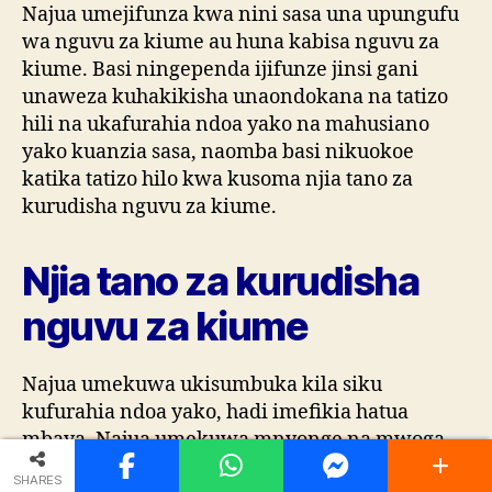
Najua umejifunza kwa nini sasa una upungufu
wa nguvu za kiume au huna kabisa nguvu za
kiume. Basi ningependa ijifunze jinsi gani
unaweza kuhakikisha unaondokana na tatizo
hili na ukafurahia ndoa yako na mahusiano
yako kuanzia sasa, naomba basi nikuokoe
katika tatizo hilo kwa kusoma njia tano za
kurudisha nguvu za kiume.
Njia tano za kurudisha
nguvu za kiume
Najua umekuwa ukisumbuka kila siku
kufurahia ndoa yako, hadi imefikia hatua
mbaya. Najua umekuwa mnyonge na mwoga
wa kugundulika kwa mwenza wako kuwa
SHARES