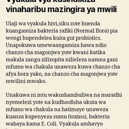
vinaharibu mazingira ya mwili
Ulaji wa vyakula hivi,siku zote huenda
kuangamiza bakteria rafiki (Normal flora) pia
wengi hupendelea kuita gut probiotics.
Unapokuwa umewaangamiza hawa ndio
chanzo cha magonjwa yote kwani katika
makala zangu zilizopita nilieleza namna gani
mfumo wa chakula unaweza kuwa chanzo cha
afya bora yako, na chanzo cha magonjwa yote
mwilini mwako.
Unakuwa ni mtu wakushambuliwa na maradhi
nyemelezi yote na kudhoofisha ukuta wa
mfumo wa chakula na hatimaye unaweza
kuanza kupenyeza sumu (toxins), bakteria
wabaya kama E. Coli. Vyakula ambavyo