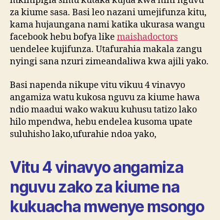
mkinipigia simu kutaka kujua kwa nini nguvu
za kiume sasa. Basi leo nazani umejifunza kitu,
kama hujaungana nami katika ukurasa wangu
facebook hebu bofya like
maishadoctors
uendelee kujifunza. Utafurahia makala zangu
nyingi sana nzuri zimeandaliwa kwa ajili yako.
Basi napenda nikupe vitu vikuu 4 vinavyo
angamiza watu kukosa nguvu za kiume hawa
ndio maadui wako wakuu kuhusu tatizo lako
hilo mpendwa, hebu endelea kusoma upate
suluhisho lako,ufurahie ndoa yako,
Vitu 4 vinavyo angamiza
nguvu zako za kiume na
kukuacha mwenye msongo