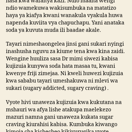
hasa kwa wafanya kazi. Ndio maana wengi
ndio wamekuwa wakisumbuka na matatizo
haya ya kiafya kwani wanakula vyakula huwa
napenda kuviita vya chapuchapu. Yani anataka
soda ya kuvuta muda ili baadae akale.
Tayari nimeshaongelea jinsi gani sukari nyingi
inashusha nguvu za kiume tena kwa kina zaidi.
Wengine huuliza sasa Dr mimi siwezi kabisa
kujizuia kunywa soda hata masaa tu, kwani
kwenye friji zimejaa. Ni kweli huwezi kujizuia
kwa sababu tayari umeshakuwa ni mlevi wa
sukari (sugary addicted, sugary craving) .
Vyote hivi unaweza kujizuia kwa kukutana na
mshauri wa afya lishe atakupa maelekezo
mazuri namna gani unaweza kukata sugar
craving kiurahisi kabisa. Kumbuka kiwango
kimoja cha kichecheo kikivurugika vyote