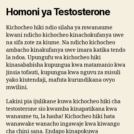
Homoni ya Testosterone
Kichocheo hiki ndio silaha ya mwanaume
kwani ndicho kichocheo kinachokufanya uwe
na sifa zote za kiume. Na ndicho kichocheo
ambacho kinakufanya uwe imara katika tendo
la ndoa. Upungufu wa kichocheo hiki
kinasababisha kupungua kwa matamanio kwa
jinsia tofauti, kupungua kwa nguvu za misuli
yako kiutendaji, mafuta kurundikana ovyo
mwilini.
Lakini pia ijulikane kuwa kichocheo hiki cha
testosterone sio kwamba kinapatikana kwa
wanaume tu, la hasha! Kichocheo hiki hata
wanawake wanacho ingawaje kwa kiwango
cha chini sana. Endapo kinapokuwa