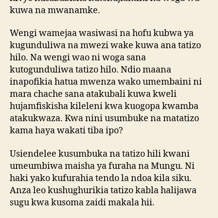
kuwa na mwanamke.
Wengi wamejaa wasiwasi na hofu kubwa ya
kugunduliwa na mwezi wake kuwa ana tatizo
hilo. Na wengi wao ni woga sana
kutogunduliwa tatizo hilo. Ndio maana
inapofikia hatua mwenza wako umembaini ni
mara chache sana atakubali kuwa kweli
hujamfiskisha kileleni kwa kuogopa kwamba
atakukwaza. Kwa nini usumbuke na matatizo
kama haya wakati tiba ipo?
Usiendelee kusumbuka na tatizo hili kwani
umeumbiwa maisha ya furaha na Mungu. Ni
haki yako kufurahia tendo la ndoa kila siku.
Anza leo kushughurikia tatizo kabla halijawa
sugu kwa kusoma zaidi makala hii.