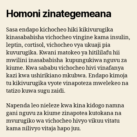
Homoni zinategemeana
Sasa endapo kichocheo hiki kikivurugika
kinasababisha vichocheo vingine kama insulin,
leptin, cortisol, vichocheo vya ukuaji pia
kuvurugika. Kwani matokeo ya hitililafu hii
mwilini inasababisha kupungukiwa nguvu za
kiume. Kwa sababu vichocheo hivi vinafanya
kazi kwa ushirikiano mkubwa. Endapo kimoja
tu kikivurugika vyote vinapoteza mwelekeo na
tatizo kuwa sugu zaidi.
Napenda leo nieleze kwa kina kidogo namna
gani nguvu za kiume zinapotea kutokana na
mvurugiko wa vichocheo hivyo vikuu vitatu
kama nilivyo vitaja hapo juu.