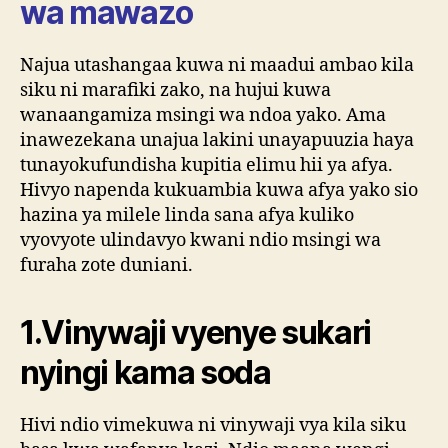
wa mawazo
Najua utashangaa kuwa ni maadui ambao kila
siku ni marafiki zako, na hujui kuwa
wanaangamiza msingi wa ndoa yako. Ama
inawezekana unajua lakini unayapuuzia haya
tunayokufundisha kupitia elimu hii ya afya.
Hivyo napenda kukuambia kuwa afya yako sio
hazina ya milele linda sana afya kuliko
vyovyote ulindavyo kwani ndio msingi wa
furaha zote duniani.
1.Vinywaji vyenye sukari
nyingi kama soda
Hivi ndio vimekuwa ni vinywaji vya kila siku