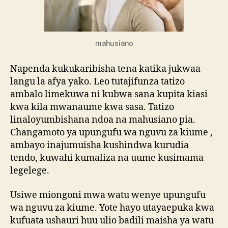
mahusiano
Napenda kukukaribisha tena katika jukwaa
langu la afya yako. Leo tutajifunza tatizo
ambalo limekuwa ni kubwa sana kupita kiasi
kwa kila mwanaume kwa sasa. Tatizo
linaloyumbishana ndoa na mahusiano pia.
Changamoto ya upungufu wa nguvu za kiume ,
ambayo inajumuisha kushindwa kurudia
tendo, kuwahi kumaliza na uume kusimama
legelege.
Usiwe miongoni mwa watu wenye upungufu
wa nguvu za kiume. Yote hayo utayaepuka kwa
kufuata ushauri huu ulio badili maisha ya watu