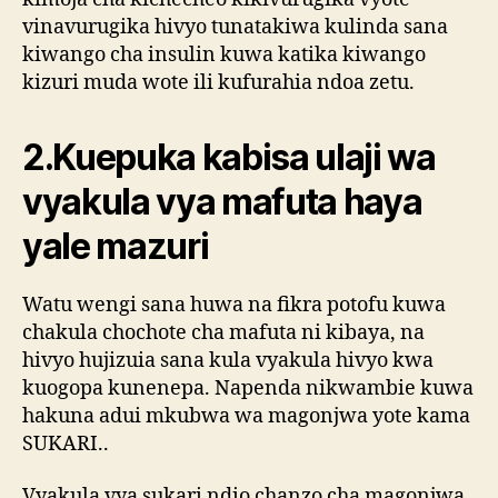
vinavurugika hivyo tunatakiwa kulinda sana
kiwango cha insulin kuwa katika kiwango
kizuri muda wote ili kufurahia ndoa zetu.
2.Kuepuka kabisa ulaji wa
vyakula vya mafuta haya
yale mazuri
Watu wengi sana huwa na fikra potofu kuwa
chakula chochote cha mafuta ni kibaya, na
hivyo hujizuia sana kula vyakula hivyo kwa
kuogopa kunenepa. Napenda nikwambie kuwa
hakuna adui mkubwa wa magonjwa yote kama
SUKARI..
Vyakula vya sukari ndio chanzo cha magonjwa