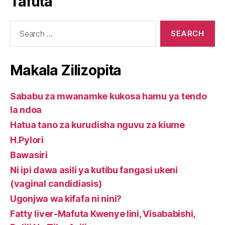
Tafuta
package
kwa
kurudisha
supplements
mwanamke
nguvu
Search
kupitia
za
for:
mimea.
kiume
Makala Zilizopita
Sababu za mwanamke kukosa hamu ya tendo
la ndoa
Hatua tano za kurudisha nguvu za kiume
H.Pylori
Bawasiri
Ni ipi dawa asili ya kutibu fangasi ukeni
(vaginal candidiasis)
Ugonjwa wa kifafa ni nini?
Fatty liver-Mafuta Kwenye Iini, Visababishi,