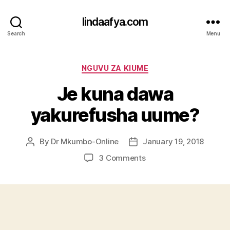
lindaafya.com
Search
Menu
Categories
NGUVU ZA KIUME
Je kuna dawa
yakurefusha uume?
By
Dr Mkumbo-Online
January 19, 2018
Post
Post
author
date
on
3 Comments
Je
kuna
dawa
yakurefusha
uume?