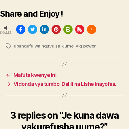
Share and Enjoy !
SHARES
upungufu wa nguvu za kiume
,
vig power
Tags
←
Mafuta kwenye ini
→
Vidonda vya tumbo: Dalili na Lishe inayofaa.
3 replies on “Je kuna dawa
yakurefusha uume?”