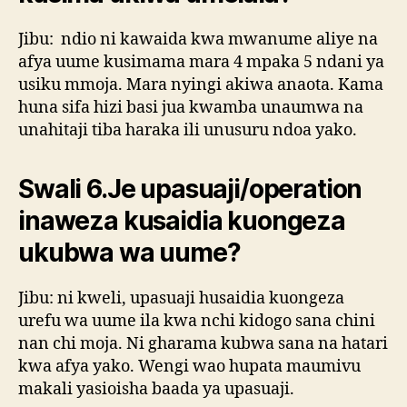
Jibu: ndio ni kawaida kwa mwanume aliye na
afya uume kusimama mara 4 mpaka 5 ndani ya
usiku mmoja. Mara nyingi akiwa anaota. Kama
huna sifa hizi basi jua kwamba unaumwa na
unahitaji tiba haraka ili unusuru ndoa yako.
Swali 6.Je upasuaji/operation
inaweza kusaidia kuongeza
ukubwa wa uume?
Jibu: ni kweli, upasuaji husaidia kuongeza
urefu wa uume ila kwa nchi kidogo sana chini
nan chi moja. Ni gharama kubwa sana na hatari
kwa afya yako. Wengi wao hupata maumivu
makali yasioisha baada ya upasuaji.