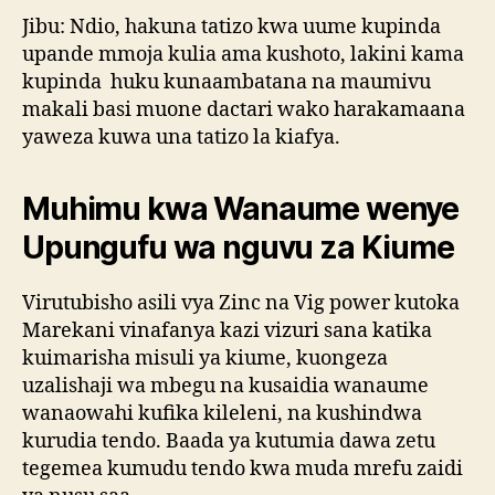
Jibu: Ndio, hakuna tatizo kwa uume kupinda
upande mmoja kulia ama kushoto, lakini kama
kupinda huku kunaambatana na maumivu
makali basi muone dactari wako harakamaana
yaweza kuwa una tatizo la kiafya.
Muhimu kwa Wanaume wenye
Upungufu wa nguvu za Kiume
Virutubisho asili vya Zinc na Vig power kutoka
Marekani vinafanya kazi vizuri sana katika
kuimarisha misuli ya kiume, kuongeza
uzalishaji wa mbegu na kusaidia wanaume
wanaowahi kufika kileleni, na kushindwa
kurudia tendo. Baada ya kutumia dawa zetu
tegemea kumudu tendo kwa muda mrefu zaidi