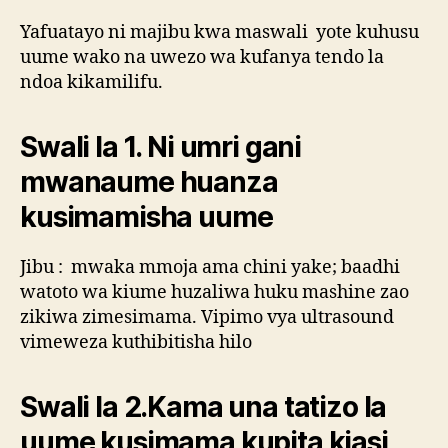
Yafuatayo ni majibu kwa maswali yote kuhusu
uume wako na uwezo wa kufanya tendo la
ndoa kikamilifu.
Swali la 1. Ni umri gani
mwanaume huanza
kusimamisha uume
Jibu : mwaka mmoja ama chini yake; baadhi
watoto wa kiume huzaliwa huku mashine zao
zikiwa zimesimama. Vipimo vya ultrasound
vimeweza kuthibitisha hilo
Swali la 2.Kama una tatizo la
uume kusimama kupita kiasi,