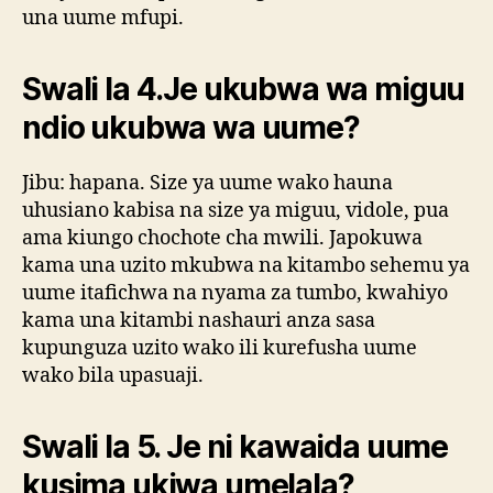
una uume mfupi.
Swali la 4.Je ukubwa wa miguu
ndio ukubwa wa uume?
Jibu: hapana. Size ya uume wako hauna
uhusiano kabisa na size ya miguu, vidole, pua
ama kiungo chochote cha mwili. Japokuwa
kama una uzito mkubwa na kitambo sehemu ya
uume itafichwa na nyama za tumbo, kwahiyo
kama una kitambi nashauri anza sasa
kupunguza uzito wako ili kurefusha uume
wako bila upasuaji.
Swali la 5. Je ni kawaida uume
kusima ukiwa umelala?