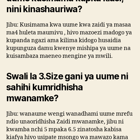
nini kinashauriwa?
Jibu: Kusimama kwa uume kwa zaidi ya masaa
ma4 huleta maumivu , hivo mazoezi madogo ya
kupanda ngazi ama kilima kidogo husaidia
kupunguza damu kwenye mishipa ya uume na
kuisambaza maeneo mengine ya mwili.
Swali la 3.Size gani ya uume ni
sahihi kumridhisha
mwanamke?
Jibu: wanaume wengi wanadhami uume mrefu
ndio unaoridhisha Zaidi mwanamke, jibu ni
kwamba nchi 5 mpaka 6.5 zinatosha kabisa
kiafya hivo usipate msongo wa mawazo kama