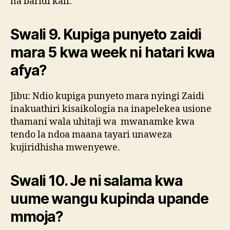
na baridi kali.
Swali 9. Kupiga punyeto zaidi
mara 5 kwa week ni hatari kwa
afya?
Jibu: Ndio kupiga punyeto mara nyingi Zaidi
inakuathiri kisaikologia na inapelekea usione
thamani wala uhitaji wa mwanamke kwa
tendo la ndoa maana tayari unaweza
kujiridhisha mwenyewe.
Swali 10. Je ni salama kwa
uume wangu kupinda upande
mmoja?