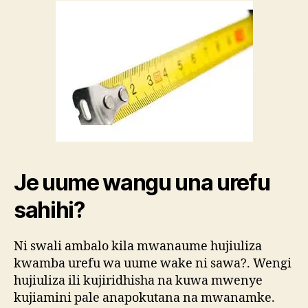
Je uume wangu una urefu
sahihi?
Ni swali ambalo kila mwanaume hujiuliza
kwamba urefu wa uume wake ni sawa?. Wengi
hujiuliza ili kujiridhisha na kuwa mwenye
kujiamini pale anapokutana na mwanamke.