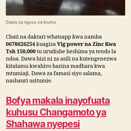
Dawa za nguvu za kiume
Chati na daktari whatsapp kwa namba
0678626254
kuagiza
Vig power na Zinc Kwa
Tsh 150,000
tu urudishe heshima ya tendo la
ndoa. Dawa hizi ni za asili na kutengenezwa
kitalamu kwahivo hazina madhara kwa
mtumiaji. Dawa za famasi siyo salama,
nashauri usitumie.
Bofya makala inayofuata
kuhusu Changamoto ya
Shahawa nyepesi