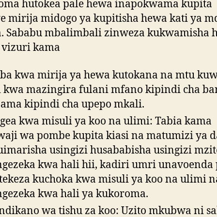
oma hutokea pale hewa inapokwama kupita
 mirija midogo ya kupitisha hewa kati ya 
a. Sababu mbalimbali zinweza kukwamisha 
 vizuri kama
ba kwa mirija ya hewa kutokana na mtu ku
i kwa mazingira fulani mfano kipindi cha ba
, ama kipindi cha upepo mkali.
gea kwa misuli ya koo na ulimi: Tabia kama
aji wa pombe kupita kiasi na matumizi ya 
uimarisha usingizi husababisha usingizi mzit
gezeka kwa hali hii, kadiri umri unavoenda 
tekeza kuchoka kwa misuli ya koo na ulimi n
gezeka kwa hali ya kukoroma.
dikano wa tishu za koo: Uzito mkubwa ni s