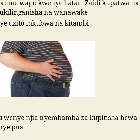
ume wapo kwenye hatari Zaidi kupatwa na 
 ukilinganisha na wanawake
e uzito mkubwa na kitambi
 wenye njia nyembamba za kupitisha hewa
nye pua