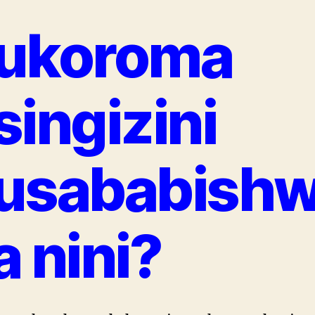
ukoroma
singizini
usababish
a nini?