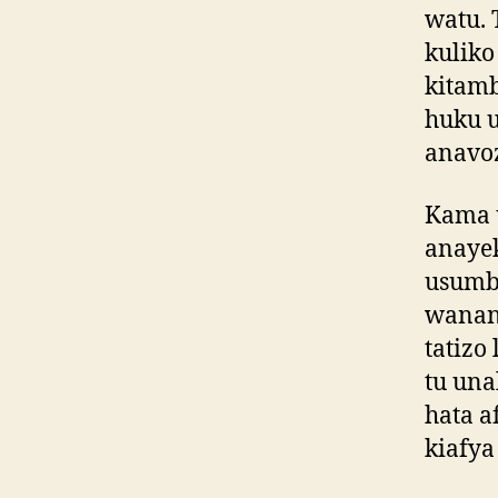
watu. 
kulik
kitamb
huku u
anavo
Kama 
anayek
usumbu
wanan
tatizo
tu una
hata a
kiafy