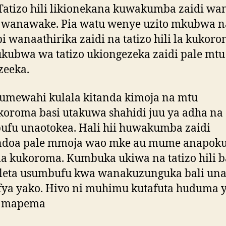
Tatizo hili likionekana kuwakumba zaidi w
o wanawake. Pia watu wenye uzito mkubwa n
i wanaathirika zaidi na tatizo hili la kukor
kubwa wa tatizo ukiongezeka zaidi pale mtu
zeeka.
umewahi kulala kitanda kimoja na mtu
oroma basi utakuwa shahidi juu ya adha na
fu unaotokea. Hali hii huwakumba zaidi
doa pale mmoja wao mke au mume anapok
 la kukoroma. Kumbuka ukiwa na tatizo hili ba
leta usumbufu kwa wanakuzunguka bali una
fya yako. Hivo ni muhimu kutafuta huduma 
a mapema