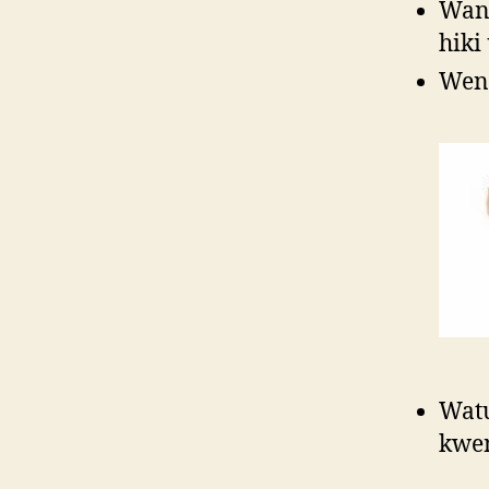
Wana
hiki
Weny
Watu
kwe