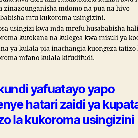
 zinazounganisha mdomo na pua na hivo
babisha mtu kukoroma usingizini.
sa usingizi kwa mda mrefu husababisha hali 
roma kutokana na kulegea kwa misuli ya ko
a ya kulala pia inachangia kuongeza tatizo 
roma mfano kulala kifudifudi.
undi yafuatayo yapo
nye hatari zaidi ya kupat
izo la kukoroma usingizini