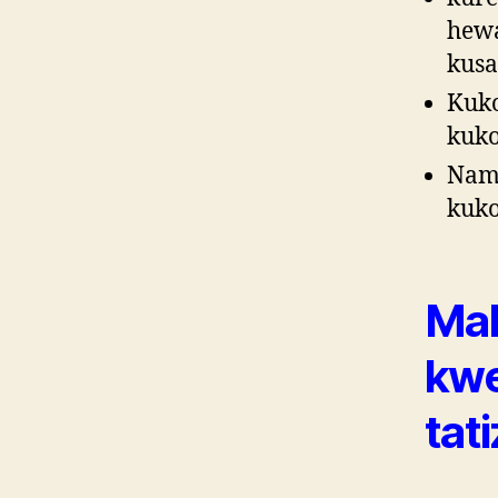
hewa
kusa
Kuko
kuko
Namn
kuko
Mak
kwe
tat