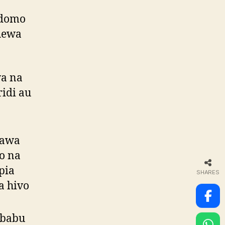
mdomo
hewa
wa na
ridi au
dawa
o na
pia
SHARES
a hivo
ababu