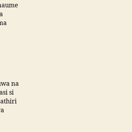
anaume
a
oma
uwa na
si si
athiri
ya