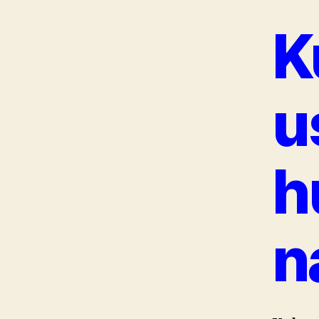
K
u
h
n