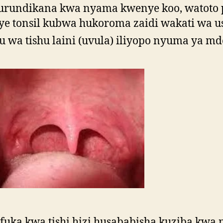
urundikana kwa nyama kwenye koo, watoto 
e tonsil kubwa hukoroma zaidi wakati wa us
u wa tishu laini (uvula) iliyopo nyuma ya m
fuka kwa tishi hizi husababisha kuziba kwa n