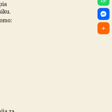
pia
iku.
domo:
jia za