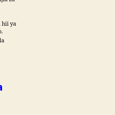
hii ya
o.
la
a