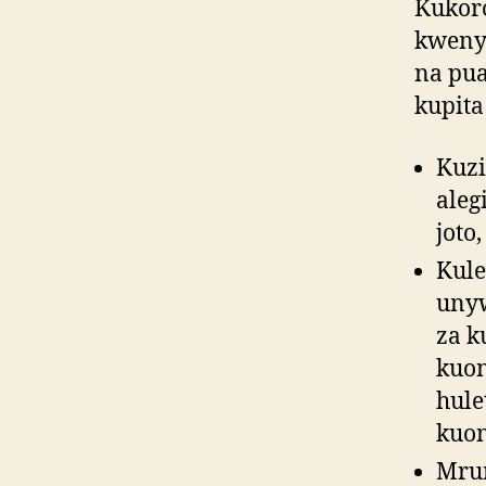
Kukor
kwenye
na pu
kupita
Kuzi
aleg
joto
Kule
unyw
za k
kuon
hule
kuon
Mrun