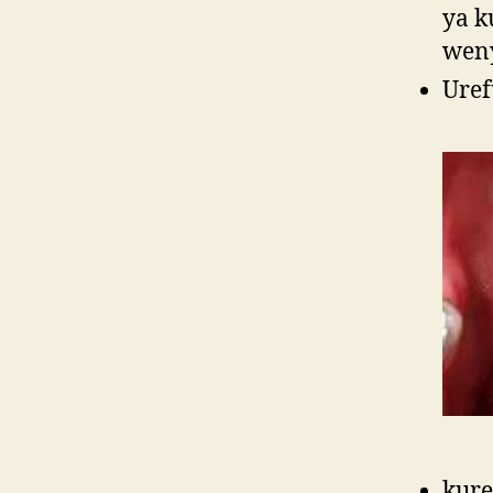
ya k
weny
Uref
kure