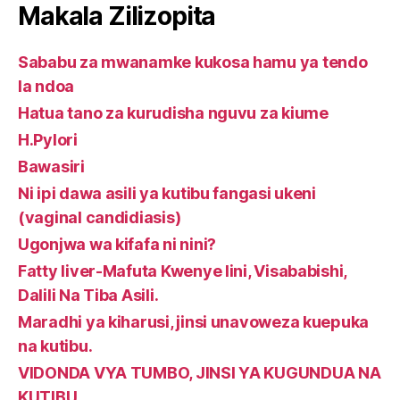
Makala Zilizopita
Sababu za mwanamke kukosa hamu ya tendo
la ndoa
Hatua tano za kurudisha nguvu za kiume
H.Pylori
Bawasiri
Ni ipi dawa asili ya kutibu fangasi ukeni
(vaginal candidiasis)
Ugonjwa wa kifafa ni nini?
Fatty liver-Mafuta Kwenye Iini, Visababishi,
Dalili Na Tiba Asili.
Maradhi ya kiharusi, jinsi unavoweza kuepuka
na kutibu.
VIDONDA VYA TUMBO, JINSI YA KUGUNDUA NA
KUTIBU