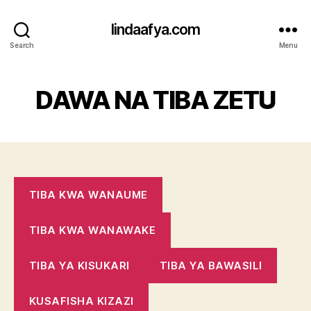
lindaafya.com
Search
Menu
DAWA NA TIBA ZETU
TIBA KWA WANAUME
TIBA KWA WANAWAKE
TIBA YA KISUKARI
TIBA YA BAWASILI
KUSAFISHA KIZAZI