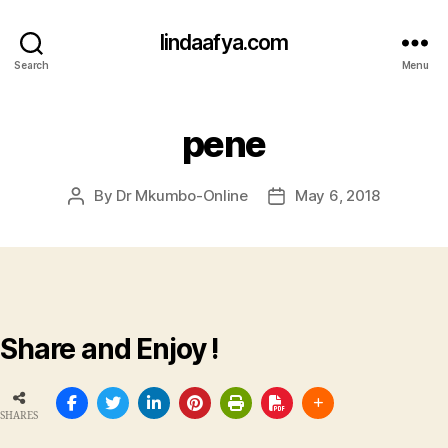
lindaafya.com
Search
Menu
pene
By
Dr Mkumbo-Online
May 6, 2018
Post
Post
author
date
Share and Enjoy !
SHARES