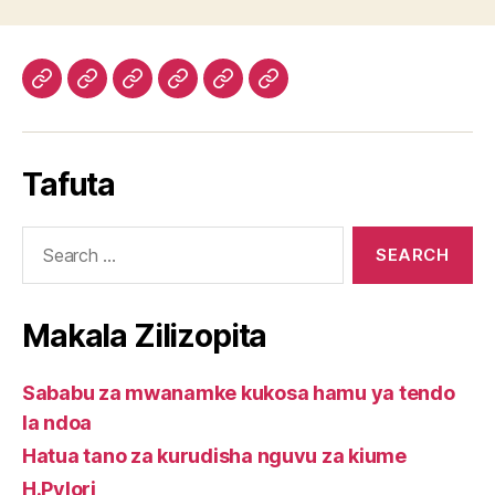
Diabetes
Tiba
Hatua
Digestive
Weight
Cancer
natural
ya
tano
care
loss
care
reverse
ugumba
za
package.
natural
package.
Tafuta
package
kwa
kurudisha
supplements
mwanamke
nguvu
Search
kupitia
za
for:
mimea.
kiume
Makala Zilizopita
Sababu za mwanamke kukosa hamu ya tendo
la ndoa
Hatua tano za kurudisha nguvu za kiume
H.Pylori