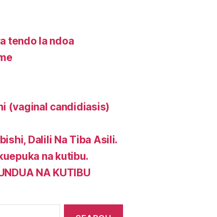
 tendo la ndoa
ume
ni (vaginal candidiasis)
shi, Dalili Na Tiba Asili.
 kuepuka na kutibu.
GUNDUA NA KUTIBU