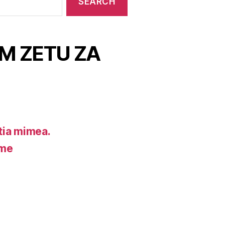
M ZETU ZA
ia mimea.
ume