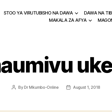
STOO YA VIRUTUBISHO NA DAWA
DAWA NA TIB
MAKALA ZA AFYA
MAGON
aumivu uke
By
Dr Mkumbo-Online
August 1, 2018
Post
Post
author
date