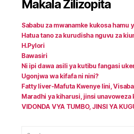
Makala Zilizopita
Sababu za mwanamke kukosa hamu ya
Hatua tano za kurudisha nguvu za ki
H.Pylori
Bawasiri
Ni ipi dawa asili ya kutibu fangasi uke
Ugonjwa wa kifafa ni nini?
Fatty liver-Mafuta Kwenye Iini, Visababi
Maradhi ya kiharusi, jinsi unavoweza
VIDONDA VYA TUMBO, JINSI YA KU
Search