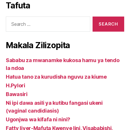
Tafuta
package
kwa
kurudisha
supplements
mwanamke
nguvu
Search
kupitia
za
for:
mimea.
kiume
Makala Zilizopita
Sababu za mwanamke kukosa hamu ya tendo
la ndoa
Hatua tano za kurudisha nguvu za kiume
H.Pylori
Bawasiri
Ni ipi dawa asili ya kutibu fangasi ukeni
(vaginal candidiasis)
Ugonjwa wa kifafa ni nini?
Fatty liver-Mafuta Kwenye Iini, Visababishi,