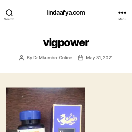
lindaafya.com
Search
Menu
vigpower
By
Dr Mkumbo-Online
May 31, 2021
Post
Post
author
date