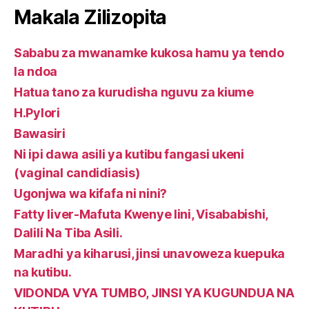
Makala Zilizopita
Sababu za mwanamke kukosa hamu ya tendo
la ndoa
Hatua tano za kurudisha nguvu za kiume
H.Pylori
Bawasiri
Ni ipi dawa asili ya kutibu fangasi ukeni
(vaginal candidiasis)
Ugonjwa wa kifafa ni nini?
Fatty liver-Mafuta Kwenye Iini, Visababishi,
Dalili Na Tiba Asili.
Maradhi ya kiharusi, jinsi unavoweza kuepuka
na kutibu.
VIDONDA VYA TUMBO, JINSI YA KUGUNDUA NA