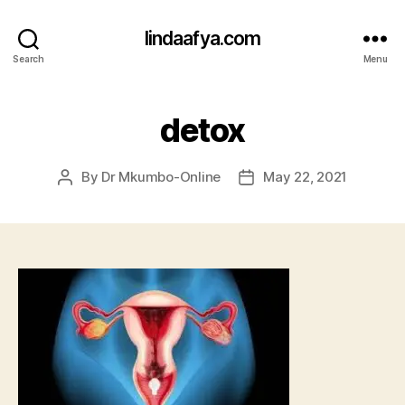
lindaafya.com
Search
Menu
detox
By
Dr Mkumbo-Online
May 22, 2021
Post
Post
author
date