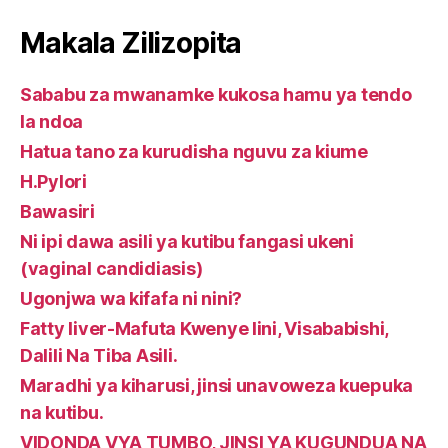
Makala Zilizopita
Sababu za mwanamke kukosa hamu ya tendo
la ndoa
Hatua tano za kurudisha nguvu za kiume
H.Pylori
Bawasiri
Ni ipi dawa asili ya kutibu fangasi ukeni
(vaginal candidiasis)
Ugonjwa wa kifafa ni nini?
Fatty liver-Mafuta Kwenye Iini, Visababishi,
Dalili Na Tiba Asili.
Maradhi ya kiharusi, jinsi unavoweza kuepuka
na kutibu.
VIDONDA VYA TUMBO, JINSI YA KUGUNDUA NA