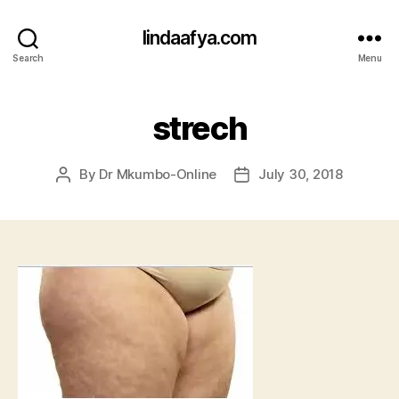
lindaafya.com
Search
Menu
strech
By
Dr Mkumbo-Online
July 30, 2018
Post
Post
author
date