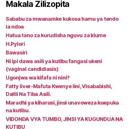
Makala Zilizopita
Sababu za mwanamke kukosa hamu ya tendo
la ndoa
Hatua tano za kurudisha nguvu za kiume
H.Pylori
Bawasiri
Ni ipi dawa asili ya kutibu fangasi ukeni
(vaginal candidiasis)
Ugonjwa wa kifafa ni nini?
Fatty liver-Mafuta Kwenye Iini, Visababishi,
Dalili Na Tiba Asili.
Maradhi ya kiharusi, jinsi unavoweza kuepuka
na kutibu.
VIDONDA VYA TUMBO, JINSI YA KUGUNDUA NA
KUTIBU