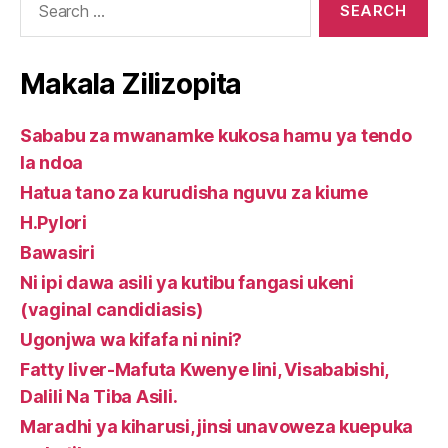
for:
mimea.
kiume
Makala Zilizopita
Sababu za mwanamke kukosa hamu ya tendo
la ndoa
Hatua tano za kurudisha nguvu za kiume
H.Pylori
Bawasiri
Ni ipi dawa asili ya kutibu fangasi ukeni
(vaginal candidiasis)
Ugonjwa wa kifafa ni nini?
Fatty liver-Mafuta Kwenye Iini, Visababishi,
Dalili Na Tiba Asili.
Maradhi ya kiharusi, jinsi unavoweza kuepuka