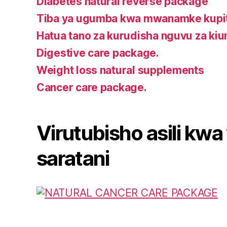
Diabetes natural reverse package
Tiba ya ugumba kwa mwanamke kupit
Hatua tano za kurudisha nguvu za ki
Digestive care package.
Weight loss natural supplements
Cancer care package.
Virutubisho asili k
saratani