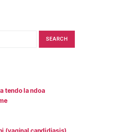
 tendo la ndoa
ume
ni (vaginal candidiasis)