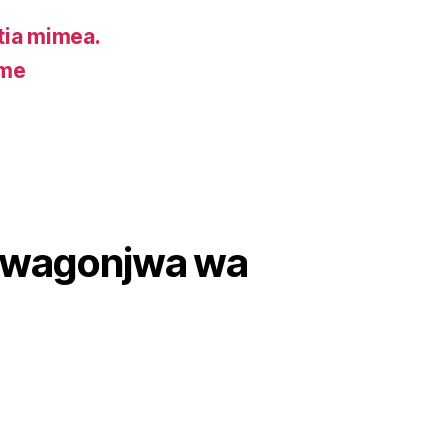
ia mimea.
ume
wa wagonjwa wa