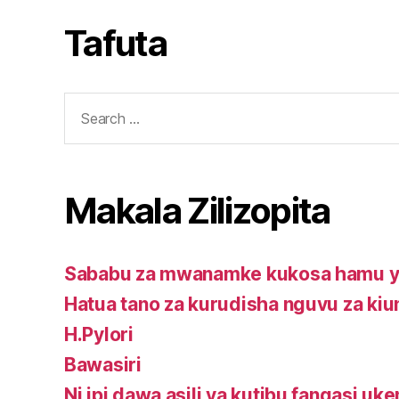
mwanamke
nguvu
kupitia
za
Tafuta
mimea.
kiume
Search
for:
Makala Zilizopita
Sababu za mwanamke kukosa hamu ya
Hatua tano za kurudisha nguvu za ki
H.Pylori
Bawasiri
Ni ipi dawa asili ya kutibu fangasi uke